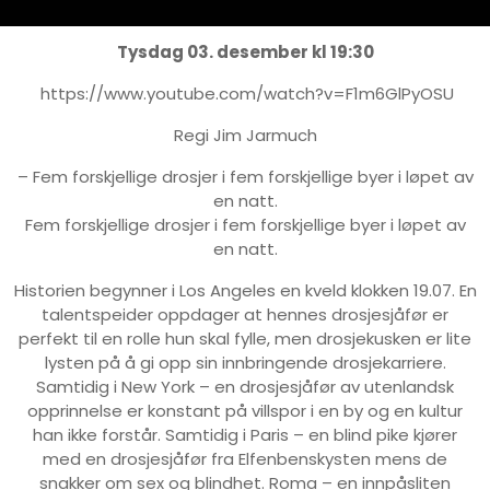
Tysdag 03. desember kl 19:30
https://www.youtube.com/watch?v=F1m6GlPyOSU
Regi Jim Jarmuch
– Fem forskjellige drosjer i fem forskjellige byer i løpet av
en natt.
Fem forskjellige drosjer i fem forskjellige byer i løpet av
en natt.
Historien begynner i Los Angeles en kveld klokken 19.07. En
talentspeider oppdager at hennes drosjesjåfør er
perfekt til en rolle hun skal fylle, men drosjekusken er lite
lysten på å gi opp sin innbringende drosjekarriere.
Samtidig i New York – en drosjesjåfør av utenlandsk
opprinnelse er konstant på villspor i en by og en kultur
han ikke forstår. Samtidig i Paris – en blind pike kjører
med en drosjesjåfør fra Elfenbenskysten mens de
snakker om sex og blindhet. Roma – en innpåsliten