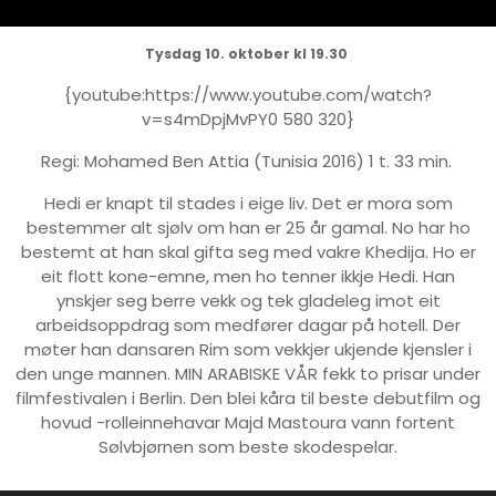
Tysdag 10. oktober kl 19.30
{youtube:https://www.youtube.com/watch?
v=s4mDpjMvPY0 580 320}
Regi: Mohamed Ben Attia (Tunisia 2016) 1 t. 33 min.
Hedi er knapt til stades i eige liv. Det er mora som
bestemmer alt sjølv om han er 25 år gamal. No har ho
bestemt at han skal gifta seg med vakre Khedija. Ho er
eit flott kone-emne, men ho tenner ikkje Hedi. Han
ynskjer seg berre vekk og tek gladeleg imot eit
arbeidsoppdrag som medfører dagar på hotell. Der
møter han dansaren Rim som vekkjer ukjende kjensler i
den unge mannen. MIN ARABISKE VÅR fekk to prisar under
filmfestivalen i Berlin. Den blei kåra til beste debutfilm og
hovud -rolleinnehavar Majd Mastoura vann fortent
Sølvbjørnen som beste skodespelar.