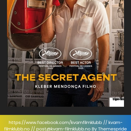
https://www.facebook.com/kvamfilmklubb // kvam-
filmklubb.no // post@kvam-filmklubb.no
By Themespride