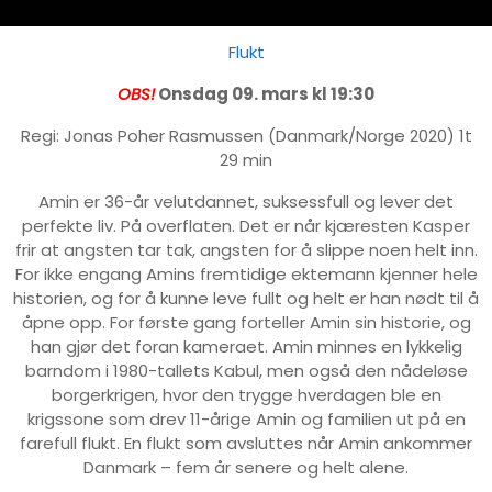
Flukt
OBS!
Onsdag 09. mars kl 19:30
Regi: Jonas Poher Rasmussen (Danmark/Norge 2020) 1t
29 min
Amin er 36-år velutdannet, suksessfull og lever det
perfekte liv. På overflaten. Det er når kjæresten Kasper
frir at angsten tar tak, angsten for å slippe noen helt inn.
For ikke engang Amins fremtidige ektemann kjenner hele
historien, og for å kunne leve fullt og helt er han nødt til å
åpne opp. For første gang forteller Amin sin historie, og
han gjør det foran kameraet. Amin minnes en lykkelig
barndom i 1980-tallets Kabul, men også den nådeløse
borgerkrigen, hvor den trygge hverdagen ble en
krigssone som drev 11-årige Amin og familien ut på en
farefull flukt. En flukt som avsluttes når Amin ankommer
Danmark – fem år senere og helt alene.