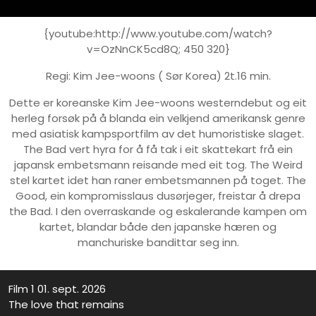
{youtube:http://www.youtube.com/watch?
v=OzNnCK5cd8Q; 450 320}
Regi:
Kim Jee-woons ( Sør Korea) 2t.16 min.
Dette er koreanske Kim Jee-woons westerndebut og eit
herleg forsøk på å blanda ein velkjend amerikansk genre
med asiatisk kampsportfilm av det humoristiske slaget.
The Bad vert hyra for å få tak i eit skattekart frå ein
japansk embetsmann reisande med eit tog. The Weird
stel kartet idet han raner embetsmannen på toget. The
Good, ein kompromisslaus dusørjeger, freistar å drepa
the Bad. I den overraskande og eskalerande kampen om
kartet, blandar både den japanske hæren og
manchuriske bandittar seg inn.
Film 1 01. sept. 2026
The love that remains