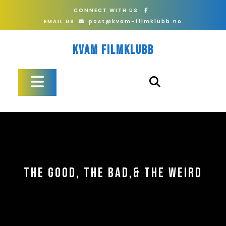
Skip
CONNECT WITH US
to
EMAIL US
post@kvam-filmklubb.no
content
Kvam Filmklubb
Open
Button
THE GOOD, THE BAD,& THE WEIRD