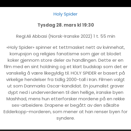
Holy Spider
Tysdag 28. mars kl 19:30
Regi:Ali Abbasi (Norsk-Iranske 2022) 1 t. 55 min
«Holy Spider» spinner et tettmasket nett av kvinnehat,
korrupsjon og religiøs fanatisme som gjør at blodet
koker gjennom store deler av handlingen. Dette er en
film med en sint holdning og et klart budskap som det er
vanskelig å være likegyldig til. HOLY SPIDER er basert på
virkelige hendelser fra tidlig 2000-tall i Iran. Filmen valgt
ut som Danmarks Oscar-kandidat. En journalist graver
dypt ned i underverdenen til den hellige, iranske byen
Mashhad, mens hun etterforsker mordene på en rekke
sex-arbeidere. Drapene er begått av den såkalte
Edderkopp-morderen, som mener at han renser byen for
syndere.