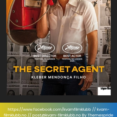
https://www.facebook.com/kvamfilmklubb // kvam-
filmklubb.no // post@kvam-filmklubb.no
By Themespride