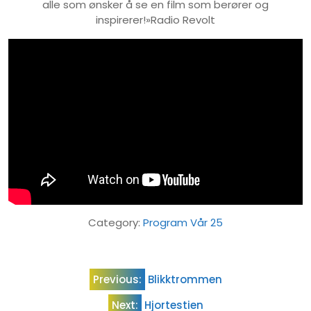
alle som ønsker å se en film som berører og
inspirerer!»Radio Revolt
Category:
Program Vår 25
Innleggsnavigasjon
Previous:
Blikktrommen
Next:
Hjortestien