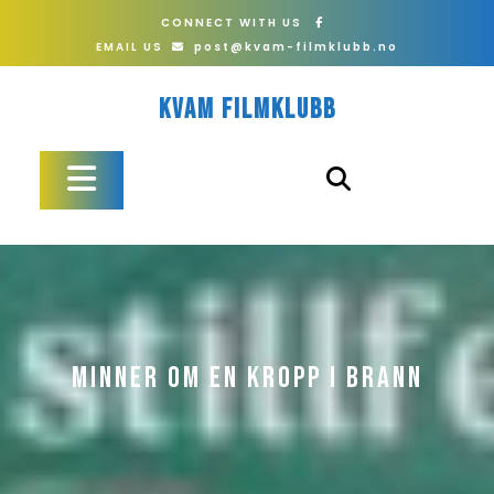
Skip
CONNECT WITH US
to
EMAIL US
post@kvam-filmklubb.no
content
Kvam Filmklubb
Open
Button
MINNER OM EN KROPP I BRANN