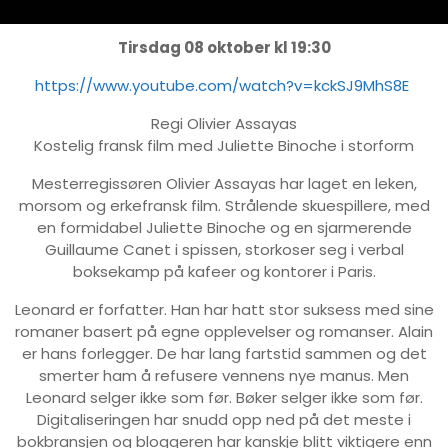
Tirsdag 08 oktober kl 19:30
https://www.youtube.com/watch?v=kckSJ9MhS8E
Regi Olivier Assayas
Kostelig fransk film med Juliette Binoche i storform
Mesterregissøren Olivier Assayas har laget en leken,
morsom og erkefransk film. Strålende skuespillere, med
en formidabel Juliette Binoche og en sjarmerende
Guillaume Canet i spissen, storkoser seg i verbal
boksekamp på kafeer og kontorer i Paris.
Leonard er forfatter. Han har hatt stor suksess med sine
romaner basert på egne opplevelser og romanser. Alain
er hans forlegger. De har lang fartstid sammen og det
smerter ham å refusere vennens nye manus. Men
Leonard selger ikke som før. Bøker selger ikke som før.
Digitaliseringen har snudd opp ned på det meste i
bokbransjen og bloggeren har kanskje blitt viktigere enn