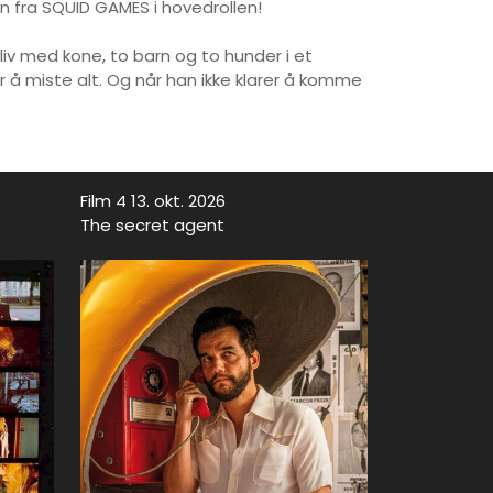
 fra SQUID GAMES i hovedrollen!
liv med kone, to barn og to hunder i et
or å miste alt. Og når han ikke klarer å komme
Film 4 13. okt. 2026
The secret agent