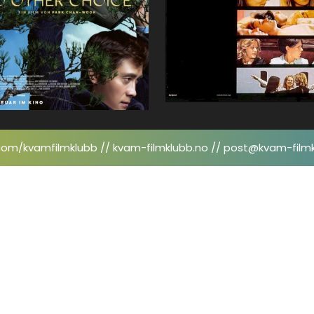
om/kvamfilmklubb // kvam-filmklubb.no // post@kvam-film