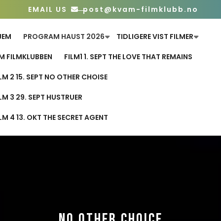
EMAIL US
post@kvam-filmklubb.no
JEM
PROGRAM HAUST 2026
TIDLIGERE VIST FILMER
M FILMKLUBBEN
FILM1 1. SEPT THE LOVE THAT REMAINS
ILM 2 15. SEPT NO OTHER CHOISE
ILM 3 29. SEPT HUSTRUER
ILM 4 13. OKT THE SECRET AGENT
NO OTHER CHOICE