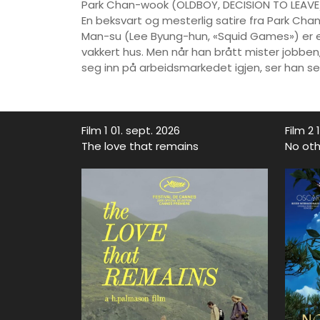
Park Chan-wook (OLDBOY, DECISION TO LEAVE)
En beksvart og mesterlig satire fra Park Chan
Man-su (Lee Byung-hun, «Squid Games») er en r
vakkert hus. Men når han brått mister jobben, 
seg inn på arbeidsmarkedet igjen, ser han se
Film 1 01. sept. 2026
Film 2 
The love that remains
No oth