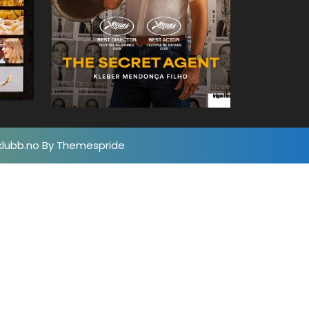
klubb.no
By Themespride