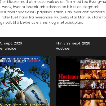
 er tilbake med et mesterverk av en film med Lee Byung-hun
-wook, hvor et brutalt arbeidsmarked blir til en slagmark.
utinert spesialist i papirindustrien. Han lever det perfekte 
faller livet hans fra hverandre. Plutselig står Man-su i fare f
g nødt til å klekke ut en mørk og metodisk plan.
15. sept. 2026
Film 3 29. sept. 2026
er choice
Hustruer