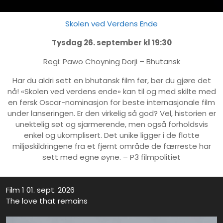
Skolen ved Verdens Ende
Tysdag 26. september kl 19:30
Regi: Pawo Choyning Dorji – Bhutansk
Har du aldri sett en bhutansk film før, bør du gjøre det
nå! «Skolen ved verdens ende» kan til og med skilte med
en fersk Oscar-nominasjon for beste internasjonale film
under lanseringen. Er den virkelig så god? Vel, historien er
unektelig søt og sjarmerende, men også forholdsvis
enkel og ukomplisert. Det unike ligger i de flotte
miljøskildringene fra et fjernt område de færreste har
sett med egne øyne. – P3 filmpolitiet
Film 1 01. sept. 2026
The love that remains