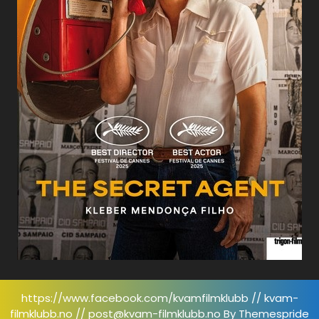
https://www.facebook.com/kvamfilmklubb // kvam-
filmklubb.no // post@kvam-filmklubb.no
By Themespride