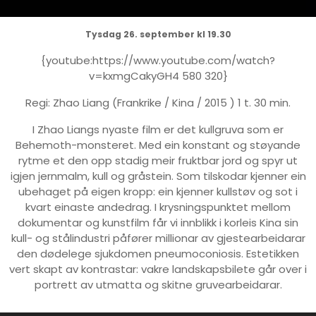
Tysdag 26. september kl 19.30
{youtube:https://www.youtube.com/watch?
v=kxmgCakyGH4 580 320}
Regi: Zhao Liang (Frankrike / Kina / 2015 ) 1 t. 30 min.
I Zhao Liangs nyaste film er det kullgruva som er
Behemoth-monsteret. Med ein konstant og støyande
rytme et den opp stadig meir fruktbar jord og spyr ut
igjen jernmalm, kull og gråstein. Som tilskodar kjenner ein
ubehaget på eigen kropp: ein kjenner kullstøv og sot i
kvart einaste andedrag. I krysningspunktet mellom
dokumentar og kunstfilm får vi innblikk i korleis Kina sin
kull- og stålindustri påfører millionar av gjestearbeidarar
den dødelege sjukdomen pneumoconiosis. Estetikken
vert skapt av kontrastar: vakre landskapsbilete går over i
portrett av utmatta og skitne gruvearbeidarar.