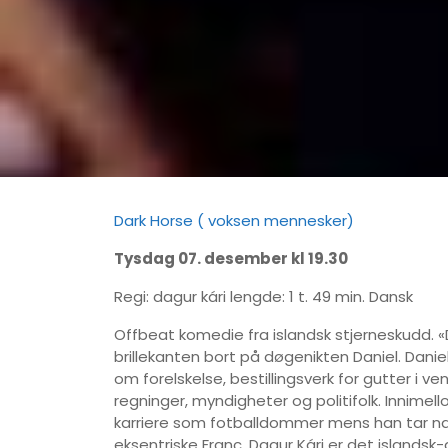
Dark Horse ( voksen mennesker)
Tysdag 07. desember kl 19.30
Regi: dagur kári lengde: 1 t. 49 min. Dansk
Offbeat komedie fra islandsk stjerneskudd. «D
brillekanten bort på døgenikten Daniel. Daniel
om forelskelse, bestillingsverk for gutter i 
regninger, myndigheter og politifolk. Innim
karriere som fotballdommer mens han tar nat
eksentriske Franc. Dagur Kári er det islandsk