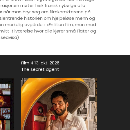
erasjonen møter frisk fransk nybølge a la
tår når man bryr seg om filmkarakterene på
n slentrende historien om hjelpeløse menn og
ien merkelig avgårde.» «En liten film, men med
itt-tilværelse hvor alle kjører små Fiater og
sseavisa)
Film 4 13. okt. 2026
The secret agent