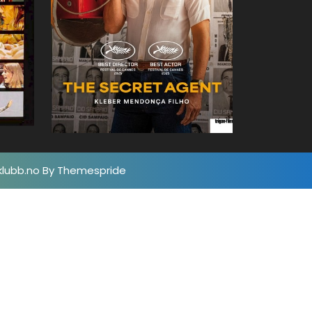
klubb.no
By Themespride