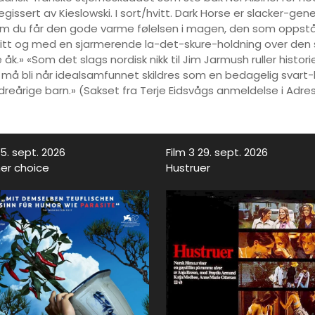
issert av Kieslowski. I sort/hvitt. Dark Horse er slacker-gen
ig som du får den gode varme følelsen i magen, den som opps
t-hvitt og med en sjarmerende la-det-skure-holdning over de
åk.» «Som det slags nordisk nikk til Jim Jarmush ruller histor
 må bli når idealsamfunnet skildres som en bedagelig svart-hv
dreårige barn.» (Sakset fra Terje Eidsvågs anmeldelse i Adre
15. sept. 2026
Film 3 29. sept. 2026
er choice
Hustruer