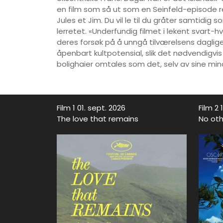
en film som så ut som en Seinfeld-episode reg
Jules et Jim. Du vil le til du gråter samtid
lerretet. «Underfundig filmet i lekent svar
deres forsøk på å unngå tilværelsens daglige 
åpenbart kultpotensial, slik det nødvendigvis
bolighaier omtales som det, selv av sine min
Film 1 01. sept. 2026
Film 2 
The love that remains
No oth