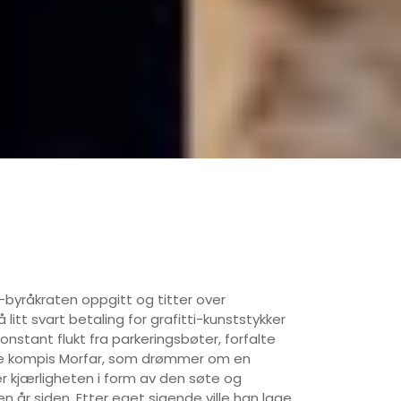
e-byråkraten oppgitt og titter over
litt svart betaling for grafitti-kunststykker
nstant flukt fra parkeringsbøter, forfalte
tede kompis Morfar, som drømmer om en
r kjærligheten i form av den søte og
n år siden. Etter eget sigende ville han lage