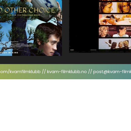
om/kvamfilmklubb // kvam-filmklubb.no // post@kvam-film