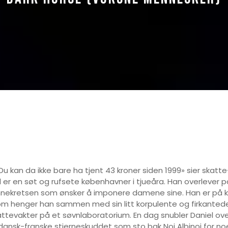
u kan da ikke bare ha tjent 43 kroner siden 1999» sier skatt
 er en søt og rufsete københavner i tjueåra. Han overlever på 
vennekretsen som ønsker å imponere damene sine. Han er på ko
ellom henger han sammen med sin litt korpulente og firkan
tevakter på et søvnlaboratorium. En dag snubler Daniel ove
-dansk-franske stjerneskuddet som sto bak Noi Albinoi for noe