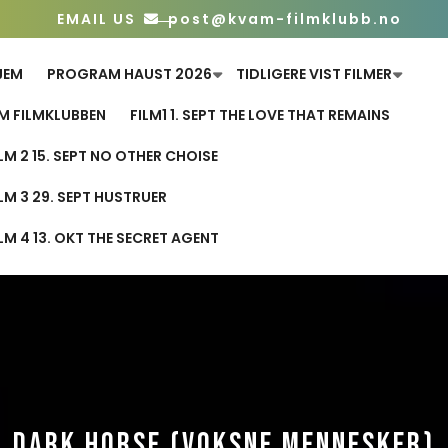
EMAIL US
post@kvam-filmklubb.no
JEM
PROGRAM HAUST 2026
TIDLIGERE VIST FILMER
M FILMKLUBBEN
FILM1 1. SEPT THE LOVE THAT REMAINS
ILM 2 15. SEPT NO OTHER CHOISE
ILM 3 29. SEPT HUSTRUER
ILM 4 13. OKT THE SECRET AGENT
DARK HORSE (VOKSNE MENNESKER)