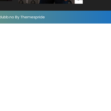
klubb.no
By Themespride