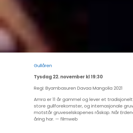
Gullåren
Tysdag 22. november kl 19:30
Regi: Byambasuren Davaa Mangolia 2021
Amra er 11 år gammel og lever et tradisjone
store gullforekomster, og internasjonale gru
motstår gruveselskapenes råskap. Når Erdene 
åring har. — filmweb