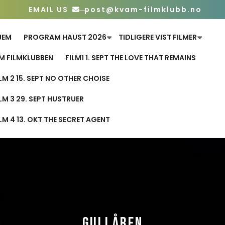
EMAIL US
post@kvam-filmklubb.no
JEM
PROGRAM HAUST 2026
TIDLIGERE VIST FILMER
M FILMKLUBBEN
FILM1 1. SEPT THE LOVE THAT REMAINS
ILM 2 15. SEPT NO OTHER CHOISE
ILM 3 29. SEPT HUSTRUER
ILM 4 13. OKT THE SECRET AGENT
GULLÅREN