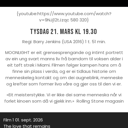
{youtube:https://www.youtube.com/watch?
v=9NJj12tJzqc 580 320}
Tysdag 21. mars kl 19.30
Regi: Barry Jenkins (USA 2016) 1 t. 51 min.
MOONLIGHT er eit grensesprengande og intimt portrett
av ein ung svart manns liv frå barndom til voksen alder i
eit tøft strøk i Miami. Filmen følger kampen hans om å
finne sin plass i verda, og er ei tidlaus historie om
menneskeleg kontakt og om dei augneblink, menneske
og krefter som former liva våre og gjer oss til den vi er.
«Eit meisterstykke. Vi er ikke dei same menneska når vi
forlet kinoen som då vi gjekk inn.» Rolling Stone magasin
Film 1 01. sept. 2026
The love that remains