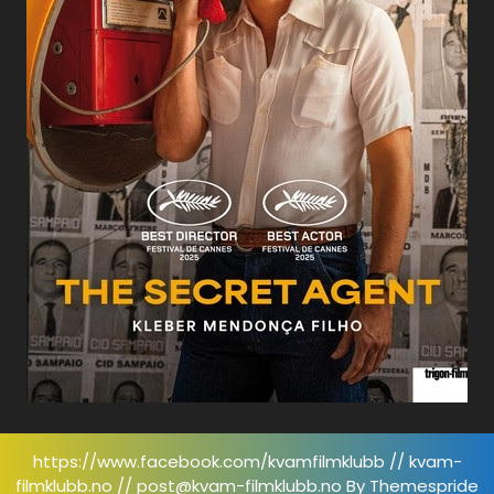
https://www.facebook.com/kvamfilmklubb // kvam-
filmklubb.no // post@kvam-filmklubb.no
By Themespride