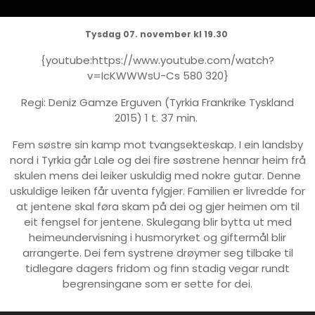
Tysdag 07. november kl 19.30
{youtube:https://www.youtube.com/watch?
v=IcKWWWsU-Cs 580 320}
Regi: Deniz Gamze Erguven (Tyrkia Frankrike Tyskland
2015) 1 t. 37 min.
Fem søstre sin kamp mot tvangsekteskap. I ein landsby
nord i Tyrkia går Lale og dei fire søstrene hennar heim frå
skulen mens dei leiker uskuldig med nokre gutar. Denne
uskuldige leiken får uventa fylgjer. Familien er livredde for
at jentene skal føra skam på dei og gjer heimen om til
eit fengsel for jentene. Skulegang blir bytta ut med
heimeundervisning i husmoryrket og giftermål blir
arrangerte. Dei fem systrene drøymer seg tilbake til
tidlegare dagers fridom og finn stadig vegar rundt
begrensingane som er sette for dei.